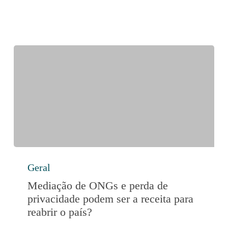
empresas
Mediação
Geral
de
ONGs
Mediação de ONGs e perda de
e
privacidade podem ser a receita para
perda
reabrir o país?
de