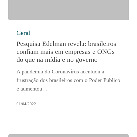
Pesquisa
Geral
Edelman
revela:
Pesquisa Edelman revela: brasileiros
brasileiros
confiam mais em empresas e ONGs
confiam
do que na mídia e no governo
mais
A pandemia do Coronavírus acentuou a
em
frustração dos brasileiros com o Poder Público
empresas
e aumentou…
e
ONGs
01/04/2022
do
que
na
mídia