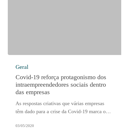
e
no
governo
Covid-
Geral
19
reforça
Covid-19 reforça protagonismo dos
protagonismo
intraempreendedores sociais dentro
dos
das empresas
intraempreendedores
As respostas criativas que várias empresas
sociais
têm dado para a crise da Covid-19 marca o…
dentro
das
03/05/2020