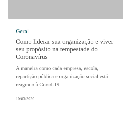
Como
Geral
liderar
sua
Como liderar sua organização e viver
organização
seu propósito na tempestade do
e
Coronavírus
viver
A maneira como cada empresa, escola,
seu
repartição pública e organização social está
propósito
reagindo à Covid-19…
na
tempestade
10/03/2020
do
Coronavírus