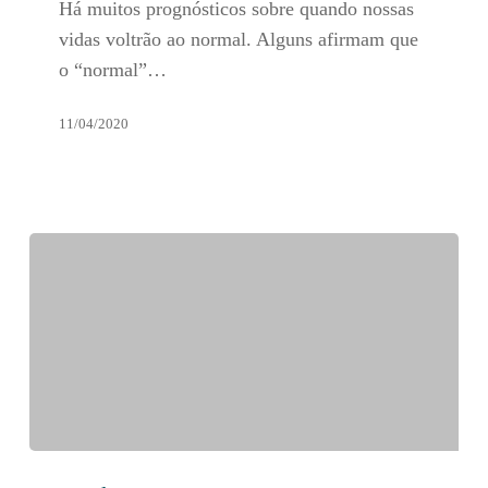
Há muitos prognósticos sobre quando nossas
privacidade
vidas voltrão ao normal. Alguns afirmam que
podem
o “normal”…
ser
a
11/04/2020
receita
para
reabrir
o
país?
A