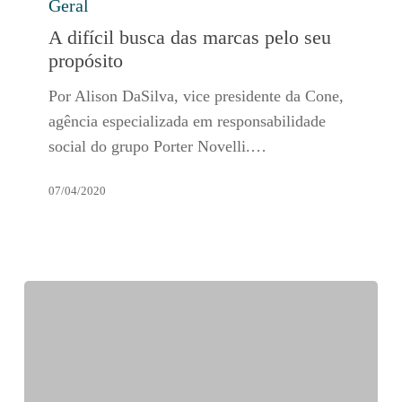
Geral
difícil
busca
A difícil busca das marcas pelo seu
das
propósito
marcas
Por Alison DaSilva, vice presidente da Cone,
pelo
agência especializada em responsabilidade
seu
social do grupo Porter Novelli.…
propósito
07/04/2020