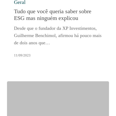
Geral
que
você
Tudo que você queria saber sobre
queria
ESG mas ninguém explicou
saber
Desde que o fundador da XP Investimentos,
sobre
Guilherme Benchimol, afirmou há pouco mais
ESG
de dois anos que…
mas
ninguém
11/09/2023
explicou